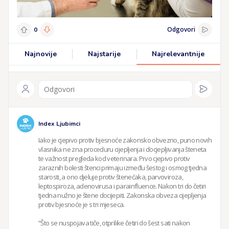
Odgovori
0
Najnovije
Najstarije
Najrelevantnije
Index Ljubimci
Iako je cjepivo protiv bjesnoće zakonsko obvezno, puno novih 
vlasnika ne zna proceduru cijepljenja i docjepljivanja šteneta 
te važnost pregleda kod veterinara. Prvo cjepivo protiv 
zaraznih bolesti štenci primaju između šestog i osmog tjedna 
starosti, a ono djeluje protiv štenećaka, parvoviroza, 
leptospiroza, adenovirusa i parainfluence. Nakon tri do četiri 
tjedna nužno je štene docijepiti. Zakonska obveza cijepljenja 
protiv bjesnoće je s tri mjeseca.

“Što se nuspojava tiče, otprilike četiri do šest sati nakon 