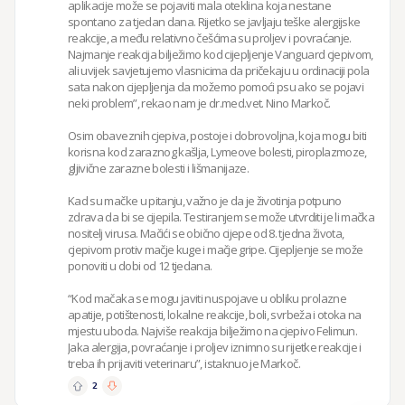
aplikacije može se pojaviti mala oteklina koja nestane 
spontano za tjedan dana. Rijetko se javljaju teške alergijske 
reakcije, a među relativno češćima su proljev i povraćanje. 
Najmanje reakcija bilježimo kod cijepljenje Vanguard cjepivom, 
ali uvijek savjetujemo vlasnicima da pričekaju u ordinaciji pola 
sata nakon cijepljenja da možemo pomoći psu ako se pojavi 
neki problem”, rekao nam je dr.med.vet. Nino Markoč.

Osim obaveznih cjepiva, postoje i dobrovoljna, koja mogu biti 
korisna kod zaraznog kašlja, Lymeove bolesti, piroplazmoze, 
gljivične zarazne bolesti i lišmanijaze.

Kad su mačke u pitanju, važno je da je životinja potpuno 
zdrava da bi se cijepila. Testiranjem se može utvrditi je li mačka 
nositelj virusa. Mačići se obično cijepe od 8. tjedna života, 
cjepivom protiv mačje kuge i mačje gripe. Cijepljenje se može 
ponoviti u dobi od 12 tjedana.

“Kod mačaka se mogu javiti nuspojave u obliku prolazne 
apatije, potištenosti, lokalne reakcije, boli, svrbeža i otoka na 
mjestu uboda. Najviše reakcija bilježimo na cjepivo Felimun. 
Jaka alergija, povraćanje i proljev iznimno su rijetke reakcije i 
treba ih prijaviti veterinaru”, istaknuo je Markoč.
2