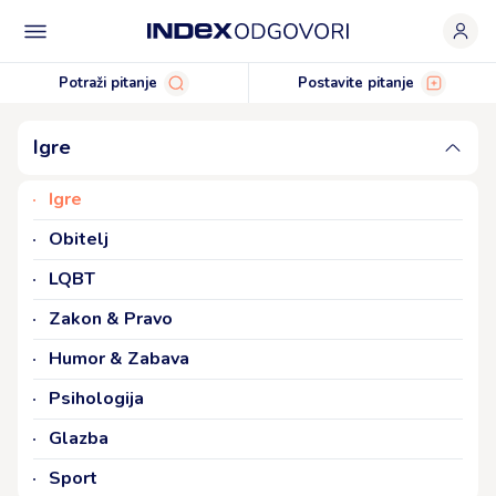
Biznis & Ekonomija
IT
Dizajn
Potraži pitanje
Postavite pitanje
Motivacija & Osobni razvoj
Igre
Politika
Igre
Obitelj
LQBT
Zakon & Pravo
Humor & Zabava
Psihologija
Glazba
Sport