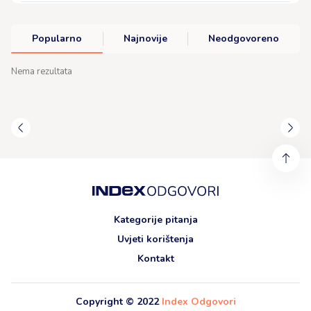
Hrana
Fitness & Zdrava prehrana
Popularno
Najnovije
Neodgovoreno
Kriptovalute
Nema rezultata
Ljepota & Njega
Online poslovi
Moda & Stil
Muško – ženske teme
Novac
Ostalo
Kategorije pitanja
Uvjeti korištenja
Kontakt
Copyright © 2022
Index Odgovori